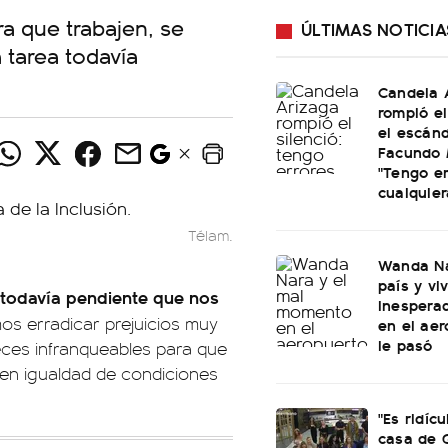
ra que trabajen, se
ÚLTIMAS NOTICIA
 tarea todavía
Candela 
rompió el
el escán
Facundo 
"Tengo e
cualquier
Télam.
Wanda Na
país y vi
a todavía pendiente que nos
inespera
mos erradicar prejuicios muy
en el aer
le pasó
ces infranqueables para que
en igualdad de condiciones
"Es ridícu
casa de 