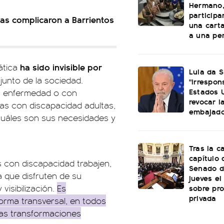
Hermano,
particip
cias complicaron a Barrientos
una cart
a una per
ha sido invisible por
ática
Lula da S
junto de la sociedad.
"irrespon
Estados 
n enfermedad o con
revocar l
nas con discapacidad adultas,
embajado
cuáles son sus necesidades y
Tras la c
capítulo d
s con discapacidad trabajen,
Senado d
a que disfruten de su
jueves el
sobre pr
visibilización.
Es
privada
forma transversal, en todos
las transformaciones