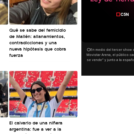
Qué se sabe del femicidio
de Mailén: allanamientos,
00:00
contradicciones y una
nueva hipótesis que cobra
⭕En medio del tercer show de Rosali
fuerza
Movistar Arena, el público cantó “la p
se vende” y junto a la española. El 
ocurrió a dos días de la votación de l
Tierras.
El calvario de una niñera
argentina: fue a ver a la