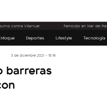
uirno contra Villarruel
Femicidio en Mar del Pla
Enfoque
Deportes
Lifestyle
Tecnología
3 de diciembre 2021 - 15:18
o barreras
con