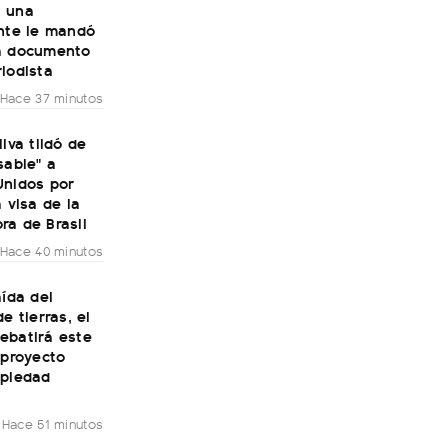
 una
ante le mandó
a documento
iodista
Hace 37 minutos
ilva tildó de
sable" a
Unidos por
a visa de la
ra de Brasil
Hace 40 minutos
aída del
e tierras, el
ebatirá este
 proyecto
opiedad
Hace 51 minutos