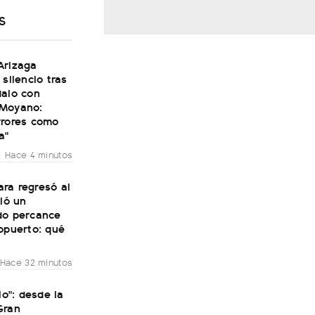
S
Arizaga
 silencio tras
dalo con
Moyano:
rrores como
a"
Hace 4 minutos
ra regresó al
vió un
do percance
opuerto: qué
Hace 32 minutos
lo": desde la
Gran