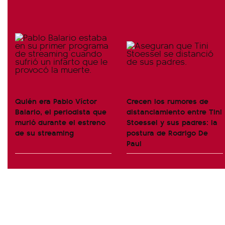
Quién era Pablo Víctor
Crecen los rumores de
Balario, el periodista que
distanciamiento entre Tini
murió durante el estreno
Stoessel y sus padres: la
de su streaming
postura de Rodrigo De
Paul