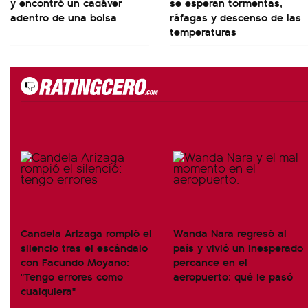
y encontró un cadáver
se esperan tormentas,
adentro de una bolsa
ráfagas y descenso de las
temperaturas
Candela Arizaga rompió el
Wanda Nara regresó al
silencio tras el escándalo
país y vivió un inesperado
con Facundo Moyano:
percance en el
"Tengo errores como
aeropuerto: qué le pasó
cualquiera"