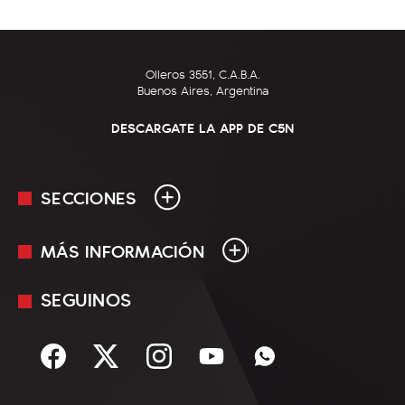
Olleros 3551, C.A.B.A.
Buenos Aires, Argentina
DESCARGATE LA APP DE C5N
SECCIONES
MÁS INFORMACIÓN
En Vivo
Minuto Uno
SEGUINOS
Mediakit
Política
Términos y condiciones
Sociedad
Rss
Economía