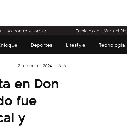
uirno contra Villarruel
Femicidio en Mar del Pla
Enfoque
Deportes
Lifestyle
Tecnología
21 de enero 2024 - 16:16
sta en Don
do fue
cal y