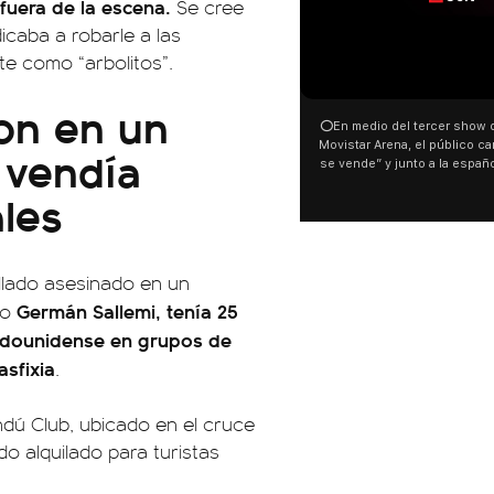
fuera de la escena.
Se cree
caba a robarle a las
e como “arbolitos”.
00:00
on en un
⭕En medio del tercer show de Rosali
Movistar Arena, el público cantó “la p
 vendía
se vende” y junto a la española. El 
ocurrió a dos días de la votación de l
ales
Tierras.
allado asesinado en un
Germán Sallemi, tenía 25
mo
stadounidense en grupos de
sfixia
.
ndú Club, ubicado en el cruce
do alquilado para turistas