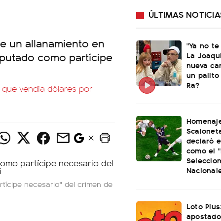
ÚLTIMAS NOTICIA
e un allanamiento en
"Ya no te
mputado como partícipe
La Joaqu
nueva ca
un palito
Ra?
 que vendía dólares por
Homenaje
Scaloneta
declaró el
como el "
Seleccio
Nacional
tícipe necesario" del crimen de
Loto Plus
apostado