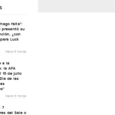
S
 hago falta":
i presentó su
nción, ¿con
 para Luck
Hace 6 horas
 a la
: la AFA
 15 de julio
Día de las
nes
es"
Hace 6 horas
: 7
res del Sale o