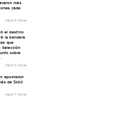
levaron más
llones cada
Hace 6 horas
ó el destino
rá la bandera
nas que
a Selección
riunfo sobre
a
Hace 6 horas
un apostador
 más de $400
Hace 7 horas