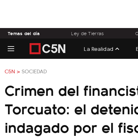
Temas del día
Ley de Tierras
Q
La Realidad
C5N >
SOCIEDAD
Crimen del financi
Torcuato: el deteni
indagado por el fis