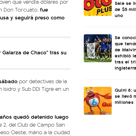
joven que vendía dólares por
Sale se l
de $5 mi
fue
en Don Torcuato,
uno
causa y seguirá preso como
Se conoci
que tend
de Malvi
r Galarza de Chaco" tras su
exhibió l
tras el t
Inglaterr
 sábado
por detectives de la
 Isidro y Sub DDI Tigre en un
Quini 6: 
se llevó
millones
 años quedó detenido luego
e 2, del Club de Campo San
cceso Oeste, mano a la ciudad