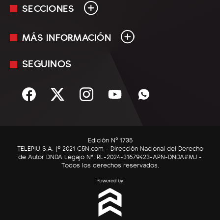
SECCIONES
MÁS INFORMACIÓN
En Vivo
Minuto Uno
SEGUINOS
Mediakit
Política
Términos y condiciones
Sociedad
Rss
Economía
Enfoque
Edición Nº 1735
C5N Autos
TELEPIU S.A. |© 2021 C5N.com - Dirección Nacional del Derecho
de Autor DNDA Legajo N°: RL-2024-31679423-APN-DNDA#MJ -
RatingCero
Todos los derechos reservados.
Deportes
Lifestyle
Astrología