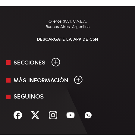
Olleros 3551, C.A.B.A.
Buenos Aires, Argentina
DESCARGATE LA APP DE C5N
SECCIONES
MÁS INFORMACIÓN
En Vivo
Minuto Uno
SEGUINOS
Mediakit
Política
Términos y condiciones
Sociedad
Rss
Economía