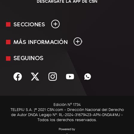
DESCARGATE LA APP DE C5N
SECCIONES
MÁS INFORMACIÓN
En Vivo
Minuto Uno
SEGUINOS
Mediakit
Política
Términos y condiciones
Sociedad
Rss
Economía
Enfoque
Edición Nº 1734
C5N Autos
TELEPIU S.A. |© 2021 C5N.com - Dirección Nacional del Derecho
de Autor DNDA Legajo N°: RL-2024-31679423-APN-DNDA#MJ -
RatingCero
Todos los derechos reservados.
Deportes