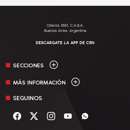
Olleros 3551, C.A.B.A.
Buenos Aires, Argentina
DESCARGATE LA APP DE C5N
SECCIONES
MÁS INFORMACIÓN
En Vivo
Minuto Uno
SEGUINOS
Mediakit
Política
Términos y condiciones
Sociedad
Rss
Economía