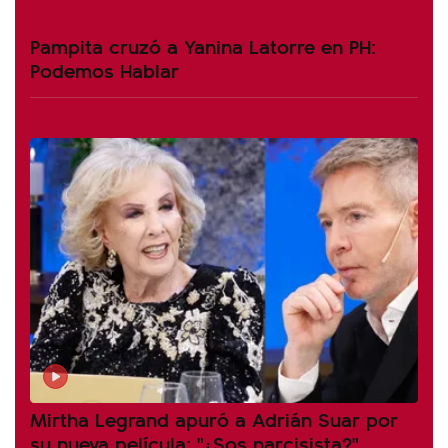
Pampita cruzó a Yanina Latorre en PH:
Podemos Hablar
Mirtha Legrand apuró a Adrián Suar por
su nueva película: "¿Sos narcisista?"