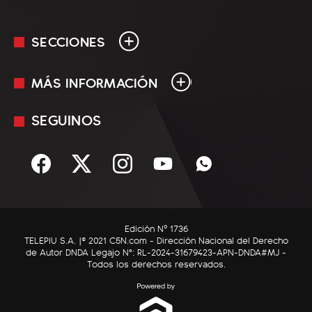
SECCIONES
MÁS INFORMACIÓN
En Vivo
Minuto Uno
SEGUINOS
Mediakit
Política
Términos y condiciones
Sociedad
Rss
Economía
Enfoque
Edición Nº 1736
C5N Autos
TELEPIU S.A. |© 2021 C5N.com - Dirección Nacional del Derecho
de Autor DNDA Legajo N°: RL-2024-31679423-APN-DNDA#MJ -
RatingCero
Todos los derechos reservados.
Deportes
Lifestyle