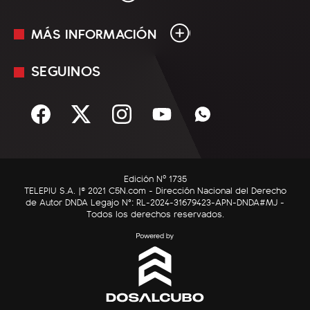
MÁS INFORMACIÓN
En Vivo
Minuto Uno
SEGUINOS
Mediakit
Política
Términos y condiciones
Sociedad
Rss
Economía
Enfoque
Edición Nº 1735
C5N Autos
TELEPIU S.A. |© 2021 C5N.com - Dirección Nacional del Derecho
de Autor DNDA Legajo N°: RL-2024-31679423-APN-DNDA#MJ -
RatingCero
Todos los derechos reservados.
Deportes
Lifestyle
Astrología
Tecnología