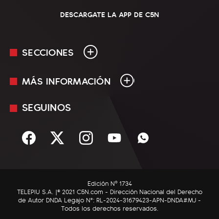
DESCARGATE LA APP DE C5N
SECCIONES
MÁS INFORMACIÓN
En Vivo
Minuto Uno
SEGUINOS
Mediakit
Política
Términos y condiciones
Sociedad
Rss
Economía
Enfoque
Edición Nº 1734
C5N Autos
TELEPIU S.A. |© 2021 C5N.com - Dirección Nacional del Derecho
de Autor DNDA Legajo N°: RL-2024-31679423-APN-DNDA#MJ -
RatingCero
Todos los derechos reservados.