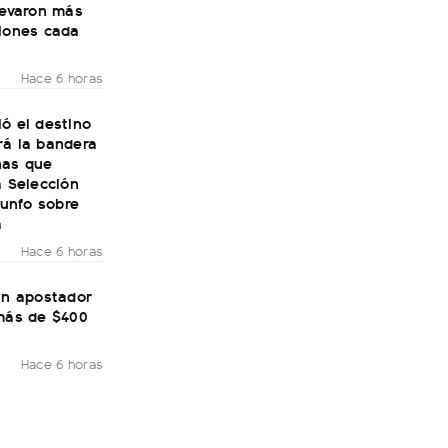
levaron más
llones cada
Hace 6 horas
ó el destino
rá la bandera
nas que
a Selección
riunfo sobre
a
Hace 6 horas
un apostador
 más de $400
Hace 6 horas