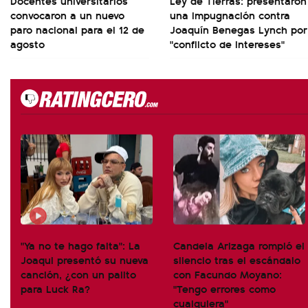
Docentes universitarios
Ley de Tierras: presentaron
convocaron a un nuevo
una impugnación contra
paro nacional para el 12 de
Joaquín Benegas Lynch por
agosto
"conflicto de intereses"
"Ya no te hago falta": La
Candela Arizaga rompió el
Joaqui presentó su nueva
silencio tras el escándalo
canción, ¿con un palito
con Facundo Moyano:
para Luck Ra?
"Tengo errores como
cualquiera"