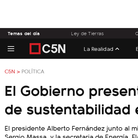
Temas del día
Ley de Tierras
Q
La Realidad
C5N >
POLÍTICA
El Gobierno present
de sustentabilidad
El presidente Alberto Fernández junto al m
Sergio Massa, y la secretaria de Energía, 