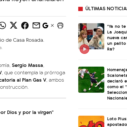
ÚLTIMAS NOTICIA
"Ya no te
La Joaqu
nueva ca
un palito
a.
Ra?
Sergio Massa
nomía,
,
Homenaje
V
, que contempla la prórroga
Scaloneta
atoria al Plan Gas V
, ambos
declaró el
como el "
onstrucción.
Seleccio
Nacional
por Dios y por la virgen"
Loto Plus
apostado