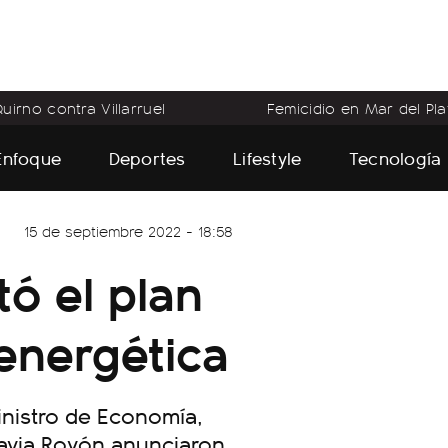
uirno contra Villarruel
Femicidio en Mar del Pla
Enfoque
Deportes
Lifestyle
Tecnología
15 de septiembre 2022 - 18:58
ó el plan
 energética
inistro de Economía,
Flavia Royón anunciaron