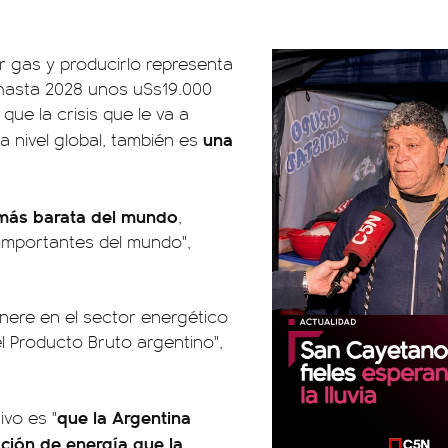
r gas y producirlo representa
hasta 2028 unos u$s19.000
que la crisis que le va a
una
 a nivel global, también es
 más barata del mundo
,
importantes del mundo",
ere en el sector energético
 Producto Bruto argentino",
que la Argentina
ivo es "
ción de energía que la