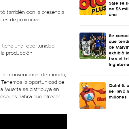
Sale se l
de $5 mi
ntó también con la presencia
uno
res de provincias
Se conoci
que tend
a tiene una "oportunidad
de Malvi
exhibió l
 la producción
tras el t
Inglaterr
 no convencional del mundo,
. Tenemos la oportunidad de
Quini 6: 
a Muerta se distribuya en
se llevó
 después habrá que ofrecer
millones