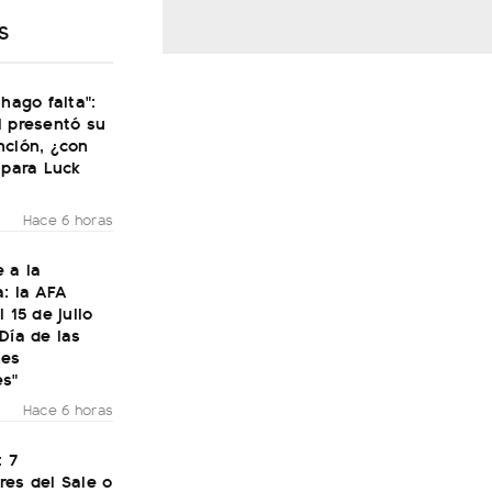
S
 hago falta":
i presentó su
nción, ¿con
 para Luck
Hace 6 horas
 a la
: la AFA
 15 de julio
Día de las
nes
es"
Hace 6 horas
: 7
res del Sale o