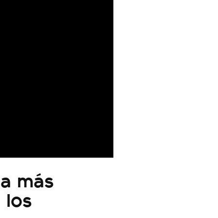
ía más
 los