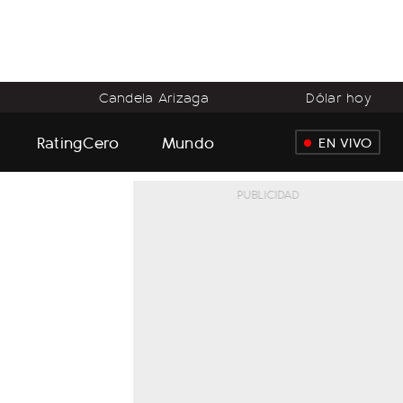
o
Candela Arizaga
Dólar hoy
RatingCero
Mundo
EN VIVO