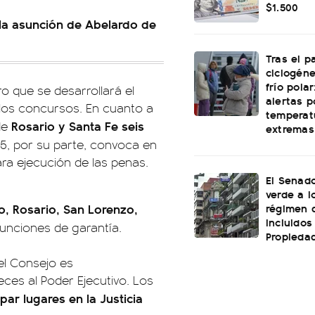
$1.500
e la asunción de Abelardo de
Tras el p
ciclogéne
frío polar
ro que se desarrollará el
alertas p
 los concursos. En cuanto a
temperat
Rosario y Santa Fe seis
 de
extremas
95, por su parte, convoca en
ra ejecución de las penas.
El Senado
verde a l
régimen 
, Rosario, San Lorenzo,
incluidos
funciones de garantía.
Propiedad
el Consejo es
eces al Poder Ejecutivo. Los
ar lugares en la Justicia