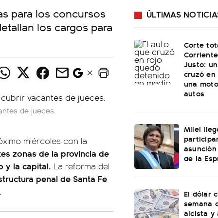
cas para los concursos
ÚLTIMAS NOTICIA
etallan los cargos para
Corte tot
Corriente
Justo: u
cruzó en 
una moto
autos
antes de jueces.
Milei lle
participa
óximo miércoles con la
asunción
es zonas de la provincia de
de la Esp
 y la capital.
La reforma del
structura penal de Santa Fe
.
El dólar c
semana c
alcista y