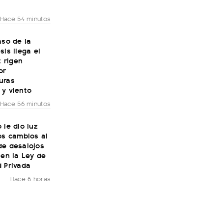
Hace 54 minutos
aso de la
sis llega el
: rigen
or
uras
 y viento
Hace 56 minutos
 le dio luz
os cambios al
de desalojos
 en la Ley de
 Privada
Hace 6 horas