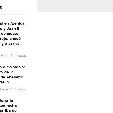
S
al en Avenida
s y Juan B
n conductor
rojo, chocó
 y a varios
Hace 13 minutos
gó a Colombia:
rá de la
 de Abelardo
riella
Hace 42 minutos
ierra la
on racha
 arriba de