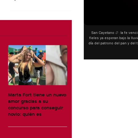
00:00
San Cayetano 📿: la fe venci
fieles ya esperan bajo la lluvi
día del patrono del pan y del 
personas acampan en Liniers
y pedir. 🎙️ @bernard
Marta Fort tiene un nuevo
amor gracias a su
concurso para conseguir
novio: quién es