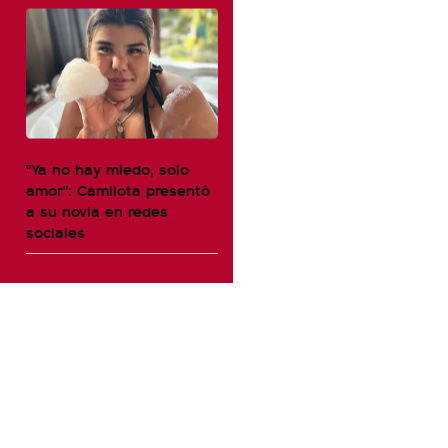
"Ya no hay miedo, solo
amor": Camilota presentó
a su novia en redes
sociales