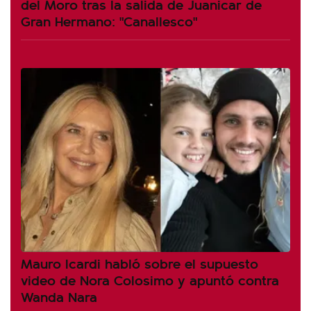
del Moro tras la salida de Juanicar de
Gran Hermano: "Canallesco"
Mauro Icardi habló sobre el supuesto
video de Nora Colosimo y apuntó contra
Wanda Nara