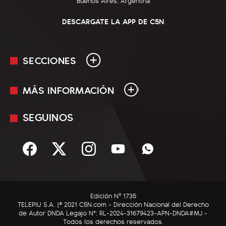
Buenos Aires, Argentina
DESCARGATE LA APP DE C5N
SECCIONES
MÁS INFORMACIÓN
En Vivo
Minuto Uno
SEGUINOS
Mediakit
Política
Términos y condiciones
Sociedad
Rss
Economía
Enfoque
Edición Nº 1735
C5N Autos
TELEPIU S.A. |© 2021 C5N.com - Dirección Nacional del Derecho
de Autor DNDA Legajo N°: RL-2024-31679423-APN-DNDA#MJ -
RatingCero
Todos los derechos reservados.