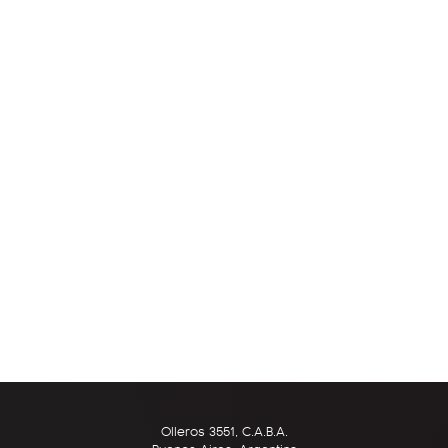
Olleros 3551, C.A.B.A.