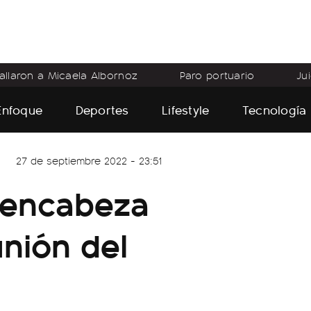
allaron a Micaela Albornoz
Paro portuario
Ju
Enfoque
Deportes
Lifestyle
Tecnología
27 de septiembre 2022 - 23:51
 encabeza
unión del