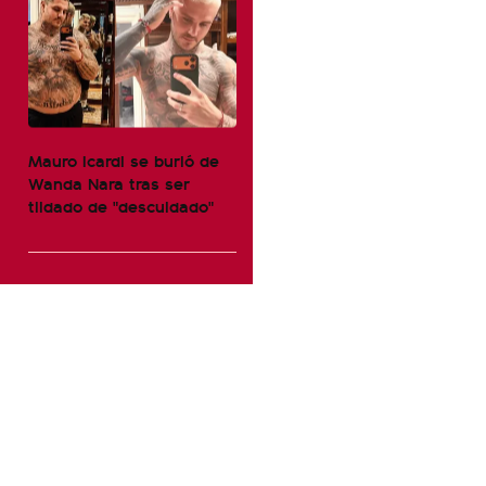
Mauro Icardi se burló de
Wanda Nara tras ser
tildado de "descuidado"