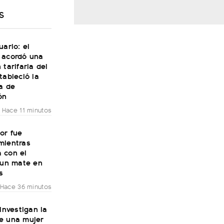
S
uario: el
 acordó una
 tarifaria del
tableció la
a de
ón
Hace 11 minutos
or fue
mientras
 con el
 un mate en
s
Hace 36 minutos
 investigan la
e una mujer