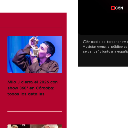
⭕En medio del tercer show d
Movistar Arena, el público can
se vende” y junto a la españ
ocurrió a dos días de la votac
Tierras.
Milo J cierra el 2026 con
show 360° en Córdoba:
todos los detalles