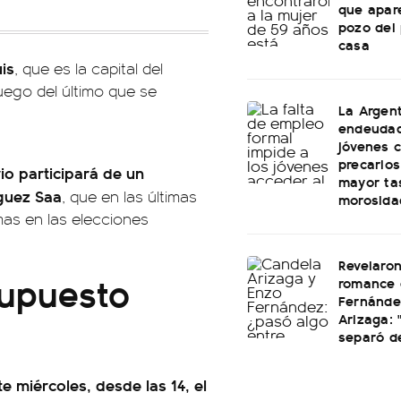
que apar
pozo del 
casa
uis
, que es la capital del
uego del último que se
La Argen
endeudad
jóvenes c
precarios
io participará de un
mayor ta
guez Saa
, que en las últimas
morosida
mas en las elecciones
Revelaron
supuesto
romance 
Fernánde
Arizaga:
separó de
e miércoles, desde las 14, el