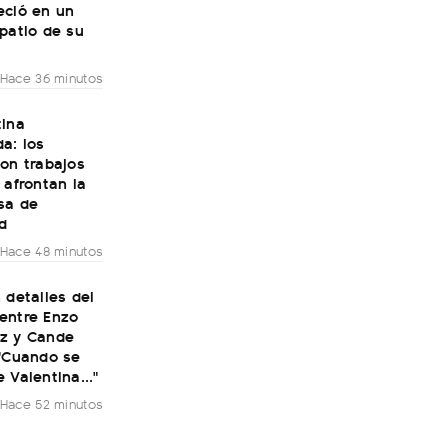
eció en un
patio de su
Hace 36 minutos
tina
a: los
on trabajos
 afrontan la
sa de
d
Hace 48 minutos
 detalles del
entre Enzo
z y Cande
 "Cuando se
 Valentina..."
Hace 52 minutos