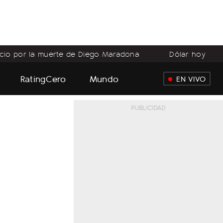
icio por la muerte de Diego Maradona
Dólar hoy
RatingCero
Mundo
EN VIVO