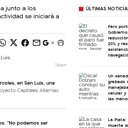
a junto a los
ÚLTIMAS NOTICIA
ctividad se iniciará a
Paro port
Gobierno
reducción
20% y res
asistenci
navegaci
Télam
Un senad
grabado 
coles, en San Luis, una
manejaba
oyecto Capitales Alternas.
celular y
las mano
La Plata:
cos: "No podemos ser
muerte d