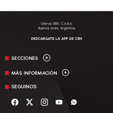
Olleros 3551, C.A.B.A.
Buenos Aires, Argentina
DESCARGATE LA APP DE C5N
SECCIONES
MÁS INFORMACIÓN
En Vivo
Minuto Uno
SEGUINOS
Mediakit
Política
Términos y condiciones
Sociedad
Rss
Economía