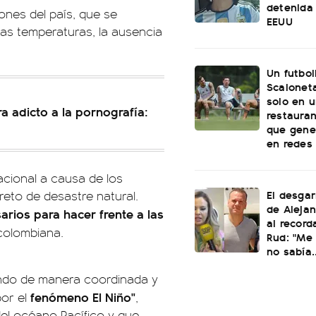
detenida 
ones del país, que se
EEUU
tas temperaturas, la ausencia
Un futbol
Scaloneta
solo en u
a adicto a la pornografía:
restauran
que gene
en redes
nacional a causa de los
El desgar
reto de desastre natural.
de Alejan
rios para hacer frente a las
al record
colombiana.
Rud: "Me 
no sabía..
ndo de manera coordinada y
fenómeno El Niño"
or el
,
del océano Pacífico y que