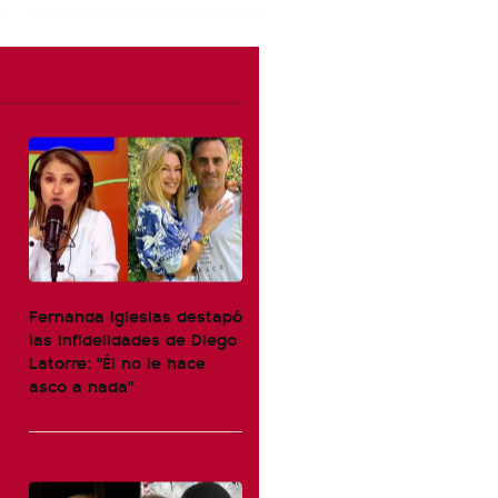
Fernanda Iglesias destapó
las infidelidades de Diego
Latorre: "Él no le hace
asco a nada"