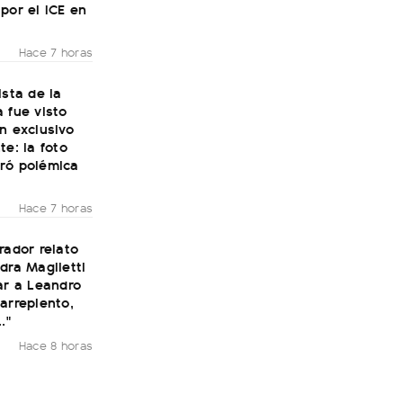
por el ICE en
Hace 7 horas
ista de la
 fue visto
n exclusivo
te: la foto
ró polémica
Hace 7 horas
rador relato
dra Maglietti
ar a Leandro
arrepiento,
."
Hace 8 horas