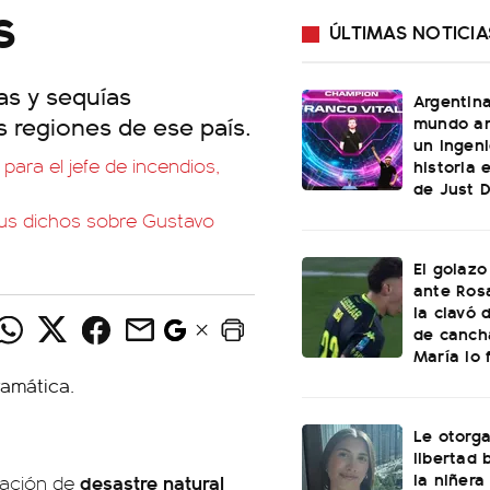
s
ÚLTIMAS NOTICIA
ias y sequías
Argentin
s regiones de ese país.
mundo an
un ingeni
para el jefe de incendios,
historia 
de Just 
sus dichos sobre Gustavo
El golazo
ante Rosa
la clavó 
de canch
María lo f
Le otorga
libertad 
la niñera
desastre natural
uación de