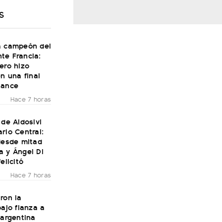
S
a campeón del
te Francia:
ero hizo
en una final
Dance
Hace 7 horas
 de Aldosivi
rio Central:
desde mitad
a y Ángel Di
elicitó
Hace 7 horas
ron la
bajo fianza a
 argentina