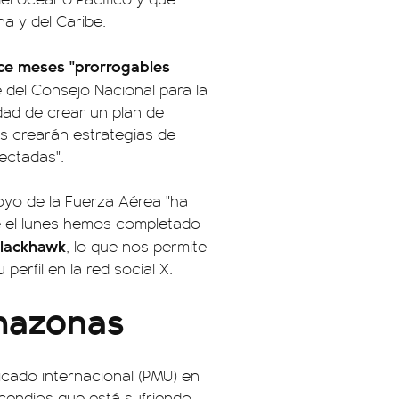
na y del Caribe.
ce meses "prorrogables
e del Consejo Nacional para la
dad de crear un plan de
s crearán estrategias de
ectadas".
oyo de la Fuerza Aérea "ha
de el lunes hemos completado
Blackhawk
, lo que nos permite
perfil en la red social X.
mazonas
icado internacional (PMU) en
ncendios que está sufriendo,