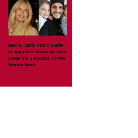
Mauro Icardi habló sobre
el supuesto video de Nora
Colosimo y apuntó contra
Wanda Nara