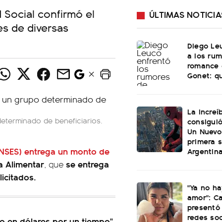
 Social confirmó el
ÚLTIMAS NOTICIA
es de diversas
Diego Le
a los ru
romance 
Gonet: qu
La increí
determinado de beneficiarios.
consiguió
Un Nuevo
primera 
NSES)
entrega un monto de
Argentin
a Alimentar
se entrega
, que
licitados.
"Ya no ha
amor": C
presentó 
redes soc
o en dólares por un tiempo",