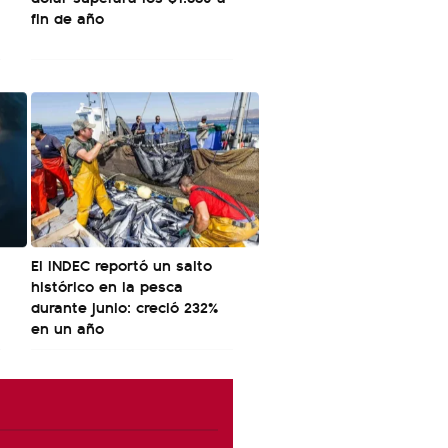
fin de año
El INDEC reportó un salto
histórico en la pesca
durante junio: creció 232%
en un año