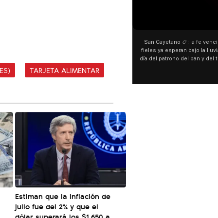
San Cayetano 📿: la fe venci
fieles ya esperan bajo la lluvi
día del patrono del pan y del 
personas acampan en Liniers
ES)
TARJETA ALIMENTAR
y pedir. 🎙️ @bernard
Estiman que la inflación de
julio fue del 2% y que el
dólar superará los $1.650 a