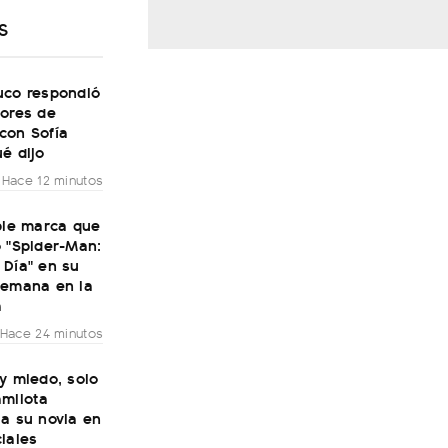
S
uco respondió
mores de
con Sofía
é dijo
Hace 12 minutos
ble marca que
 "Spider-Man:
 Día" en su
semana en la
a
Hace 24 minutos
y miedo, solo
amilota
a su novia en
iales