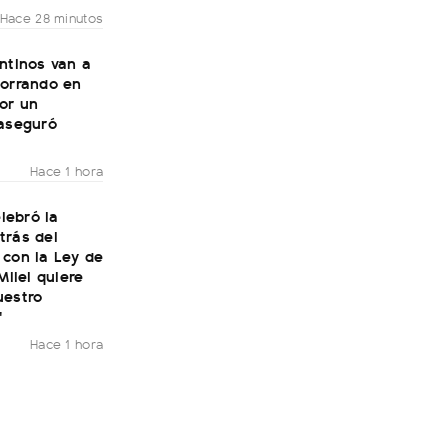
Hace 28 minutos
ntinos van a
horrando en
or un
 aseguró
Hace 1 hora
elebró la
trás del
 con la Ley de
Milei quiere
uestro
"
Hace 1 hora