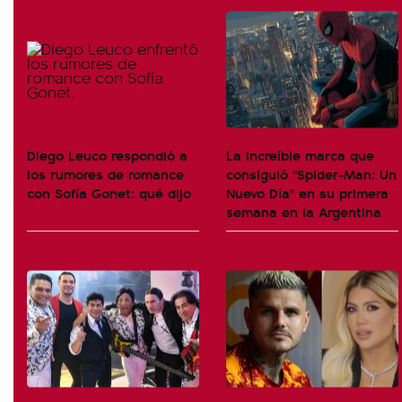
Diego Leuco respondió a
La increíble marca que
los rumores de romance
consiguió "Spider-Man: Un
con Sofía Gonet: qué dijo
Nuevo Día" en su primera
semana en la Argentina