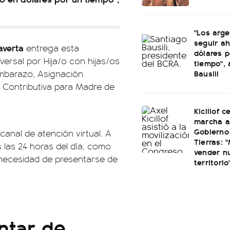
"Los arge
seguir a
averta
entrega esta
dólares p
versal por Hija/o con hijas/os
tiempo",
Bausili
Embarazo, Asignación
No Contributiva para Madre de
Kicillof c
marcha a
Gobierno
canal de atención virtual. A
Tierras: "
s las 24 horas del día, como
vender n
n necesidad de presentarse de
territorio
ntar de