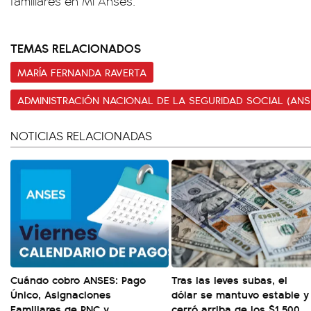
familiares en Mi Anses.
TEMAS RELACIONADOS
MARÍA FERNANDA RAVERTA
ADMINISTRACIÓN NACIONAL DE LA SEGURIDAD SOCIAL (ANS
NOTICIAS RELACIONADAS
Cuándo cobro ANSES: Pago
Tras las leves subas, el
Único, Asignaciones
dólar se mantuvo estable y
Familiares de PNC y
cerró arriba de los $1.500