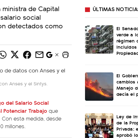
a ministra de Capital
ÚLTIMAS NOTICIA
alario social
ron detectados como
El Senado
verde a l
régimen 
incluidos
Propiedad
El Gobier
cambios 
con Anses y el Sintys.
Manejo d
decía el 
o del Salario Social
l Potenciar Trabajo
que
Ley de In
s. Con esta medida, desde
de la Pro
 millones.
Privada: 
aprobó l