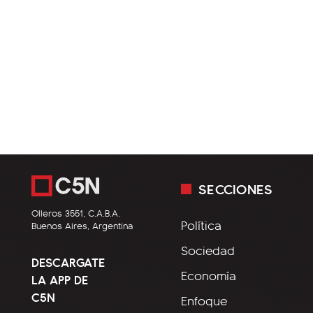
SECCIONES
Olleros 3551, C.A.B.A.
Política
Buenos Aires, Argentina
Sociedad
DESCARGATE
Economía
LA APP DE
C5N
Enfoque