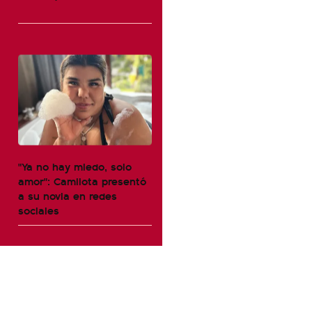
"Ya no hay miedo, solo
amor": Camilota presentó
a su novia en redes
sociales