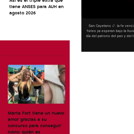
tiene ANSES para AUH en
agosto 2026
San Cayetano 📿: la fe venci
fieles ya esperan bajo la lluvi
día del patrono del pan y del 
personas acampan en Liniers
y pedir. 🎙️ @bernard
Marta Fort tiene un nuevo
amor gracias a su
concurso para conseguir
novio: quién es