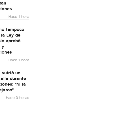
ras
ciones
Hace 1 hora
rno tampoco
 la Ley de
olo aprobó
 y
ciones
Hace 1 hora
 sufrió un
talia durante
iones: "Ni la
ejaron"
Hace 3 horas