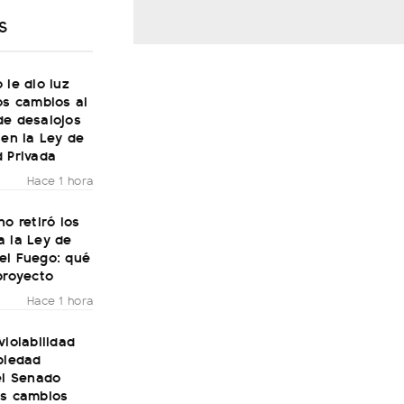
S
 le dio luz
os cambios al
de desalojos
 en la Ley de
 Privada
Hace 1 hora
no retiró los
a la Ley de
el Fuego: qué
proyecto
Hace 1 hora
violabilidad
piedad
el Senado
os cambios