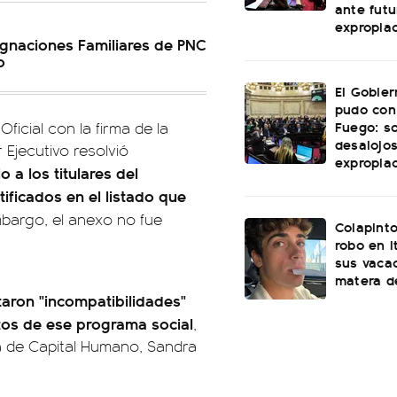
ante futu
expropia
gnaciones Familiares de PNC
o
El Gobie
pudo con
Fuego: s
Oficial con la firma de la
desalojos
 Ejecutivo resolvió
expropia
 a los titulares del
tificados en el listado que
mbargo, el anexo no fue
Colapinto
robo en I
sus vacac
matera d
taron "incompatibilidades"
itos de ese programa social
,
ra de Capital Humano, Sandra