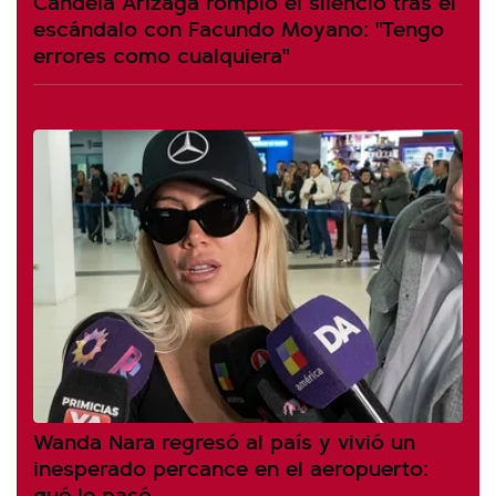
Candela Arizaga rompió el silencio tras el
escándalo con Facundo Moyano: "Tengo
errores como cualquiera"
Wanda Nara regresó al país y vivió un
inesperado percance en el aeropuerto:
qué le pasó