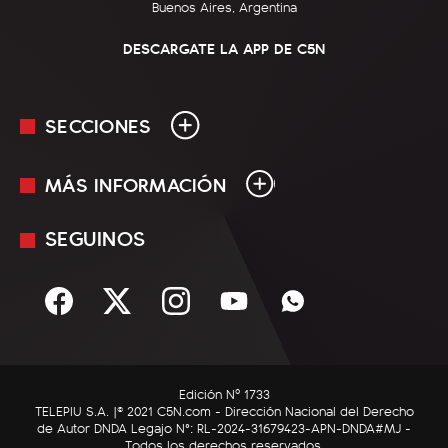
Buenos Aires, Argentina
DESCARGATE LA APP DE C5N
SECCIONES
MÁS INFORMACIÓN
En Vivo
Minuto Uno
SEGUINOS
Mediakit
Política
Términos y condiciones
Sociedad
Rss
Economía
Enfoque
Edición Nº 1733
C5N Autos
TELEPIU S.A. |© 2021 C5N.com - Dirección Nacional del Derecho
de Autor DNDA Legajo N°: RL-2024-31679423-APN-DNDA#MJ -
RatingCero
Todos los derechos reservados.