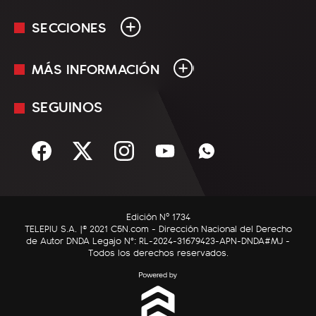
SECCIONES
MÁS INFORMACIÓN
En Vivo
Minuto Uno
SEGUINOS
Mediakit
Política
Términos y condiciones
Sociedad
Rss
Economía
Enfoque
Edición Nº 1734
C5N Autos
TELEPIU S.A. |© 2021 C5N.com - Dirección Nacional del Derecho
de Autor DNDA Legajo N°: RL-2024-31679423-APN-DNDA#MJ -
RatingCero
Todos los derechos reservados.
Deportes
Lifestyle