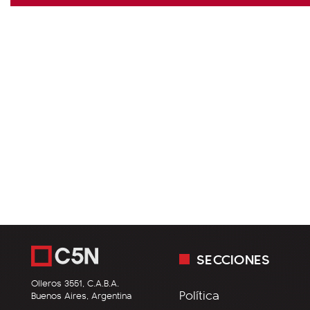
SECCIONES
Olleros 3551, C.A.B.A.
Política
Buenos Aires, Argentina