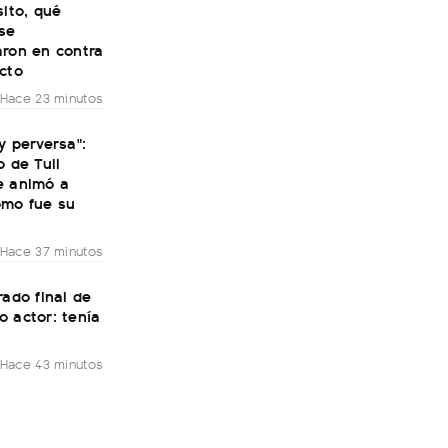
sito, qué
se
aron en contra
cto
Hace 23 minutos
y perversa":
o de Tuli
e animó a
ómo fue su
Hace 37 minutos
rado final de
 actor: tenía
Hace 43 minutos