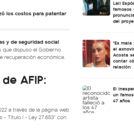
Lali Espó
famosos 
zó los costos para patentar
pronunci
del proye
ras y de seguridad social
"Es mala 
el exnovi
s que dispuso el Gobierno
Acosta s
de recuperación económica.
contar c
relación
de AFIP:
El inespe
un famoso
47 años
2022 a través de la página web
 - Título I - Ley 27.653” con