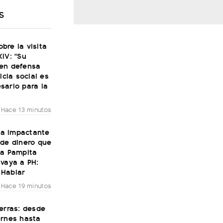
S
sobre la visita
IV: "Su
en defensa
icia social es
sario para la
Hace 13 minutos
 la impactante
 de dinero que
 a Pampita
vaya a PH:
Hablar
Hace 19 minutos
erras: desde
ernes hasta