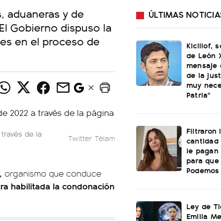
s, aduaneras y de
ÚLTIMAS NOTICIA
 El Gobierno dispuso la
es en el proceso de
Kicillof, 
de León X
mensaje 
de la just
muy nece
Patria"
Filtraron
través de la
Twitter Télam
cantidad
le pagan
para que 
Podemos 
,
organismo que conduce
ra habilitada la condonación
Ley de Ti
Emilia M