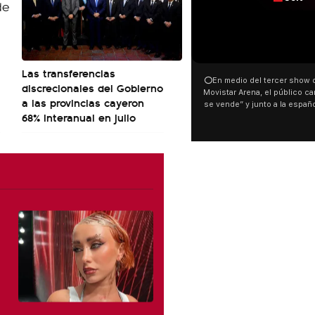
00:00
Las transferencias
⭕En medio del tercer show de R
discrecionales del Gobierno
Movistar Arena, el público cantó 
a las provincias cayeron
se vende” y junto a la española
68% interanual en julio
ocurrió a dos días de la votació
Tierras.