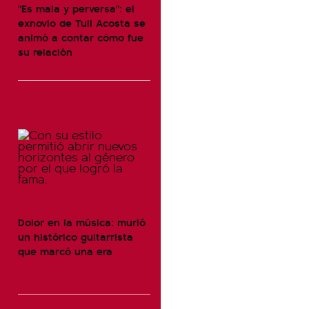
"Es mala y perversa": el
exnovio de Tuli Acosta se
animó a contar cómo fue
su relación
Dolor en la música: murió
un histórico guitarrista
que marcó una era