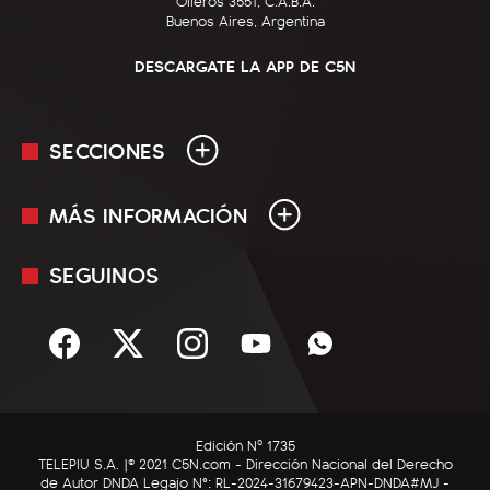
Olleros 3551, C.A.B.A.
Buenos Aires, Argentina
DESCARGATE LA APP DE C5N
SECCIONES
MÁS INFORMACIÓN
En Vivo
Minuto Uno
SEGUINOS
Mediakit
Política
Términos y condiciones
Sociedad
Rss
Economía
Enfoque
Edición Nº 1735
C5N Autos
TELEPIU S.A. |© 2021 C5N.com - Dirección Nacional del Derecho
de Autor DNDA Legajo N°: RL-2024-31679423-APN-DNDA#MJ -