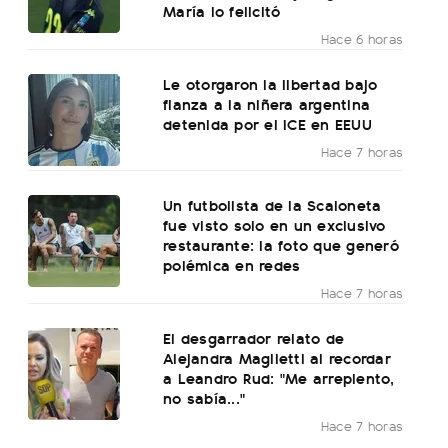
María lo felicitó
Hace 6 horas
Le otorgaron la libertad bajo
fianza a la niñera argentina
detenida por el ICE en EEUU
Hace 7 horas
Un futbolista de la Scaloneta
fue visto solo en un exclusivo
restaurante: la foto que generó
polémica en redes
Hace 7 horas
El desgarrador relato de
Alejandra Maglietti al recordar
a Leandro Rud: "Me arrepiento,
no sabía..."
Hace 7 horas