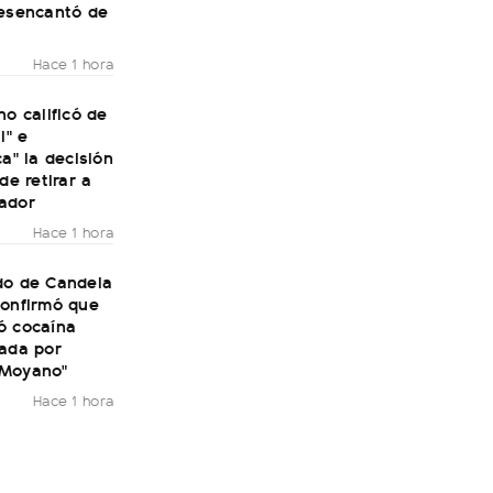
desencantó de
Hace 1 hora
no calificó de
l" e
ca" la decisión
de retirar a
ador
Hace 1 hora
do de Candela
confirmó que
ó cocaína
rada por
 Moyano"
Hace 1 hora