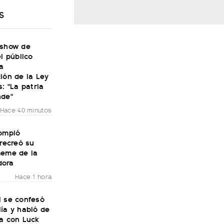
S
 show de
el público
a
ión de la Ley
s: "La patria
nde"
Hace 40 minutos
rompió
 recreó su
meme de la
dora
Hace 1 hora
i se confesó
ía y habló de
ra con Luck