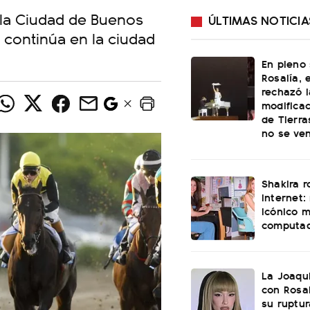
 la Ciudad de Buenos
ÚLTIMAS NOTICIA
d continúa en la ciudad
En pleno
Rosalía, 
rechazó l
modificac
de Tierra
no se ve
Shakira 
internet:
icónico 
computa
La Joaqu
con Rosal
su ruptu