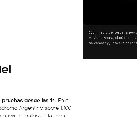
00:00
00:32
⭕En medio del tercer show de Rosalia en el
Con una proyección frente
Movistar Arena, el público cantó “la patria no
distintas organizaciones 
se vende” y junto a la española. El momento
manifestaron su rechazo a
ocurrió a dos días de la votación de la Ley de
busca modificar la Ley de T
Tierras.
pudo ver cómo convocaron 
este 6 de agosto con una 
el
luces en el Congreso que 
Malvinas y las inscripciones
son argentinas. Los desapar
El resto del territorio, tambié
 pruebas desde las 14.
En el
ipódromo Argentino sobre 1.100
nueve caballos en la línea