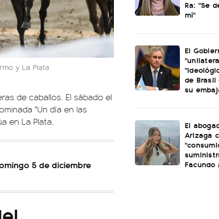
Ra: "Se 
mí"
El Gobier
"unilatera
rmo y La Plata
"ideológi
de Brasil 
su embaj
ras de caballos. El sábado el
ominada "Un día en las
a en La Plata.
El aboga
Arizaga 
"consumi
suminist
Facundo
domingo 5 de diciembre
el