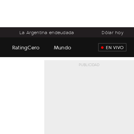
La Argentina endeudada
Dólar hoy
RatingCero
Mundo
EN VIVO