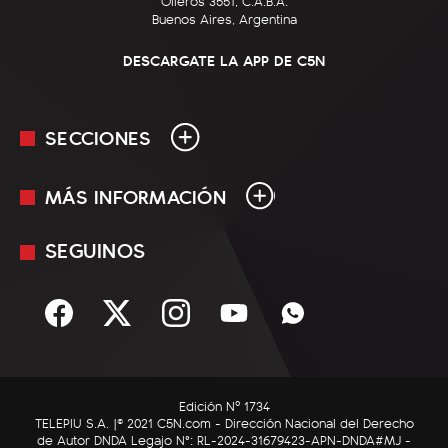
Olleros 3551, C.A.B.A.
Buenos Aires, Argentina
DESCARGATE LA APP DE C5N
SECCIONES
MÁS INFORMACIÓN
En Vivo
Minuto Uno
SEGUINOS
Mediakit
Política
Términos y condiciones
Sociedad
Rss
Economía
Enfoque
Edición Nº 1734
C5N Autos
TELEPIU S.A. |© 2021 C5N.com - Dirección Nacional del Derecho
de Autor DNDA Legajo N°: RL-2024-31679423-APN-DNDA#MJ -