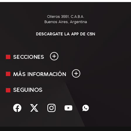
Olleros 3551, C.A.B.A.
Buenos Aires, Argentina
DESCARGATE LA APP DE C5N
SECCIONES
MÁS INFORMACIÓN
En Vivo
Minuto Uno
SEGUINOS
Mediakit
Política
Términos y condiciones
Sociedad
Rss
Economía
Enfoque