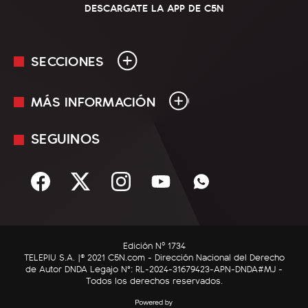
DESCARGATE LA APP DE C5N
SECCIONES
MÁS INFORMACIÓN
En Vivo
Minuto Uno
SEGUINOS
Mediakit
Política
Términos y condiciones
Sociedad
Rss
Economía
Enfoque
Edición Nº 1734
C5N Autos
TELEPIU S.A. |© 2021 C5N.com - Dirección Nacional del Derecho
de Autor DNDA Legajo N°: RL-2024-31679423-APN-DNDA#MJ -
RatingCero
Todos los derechos reservados.
Deportes